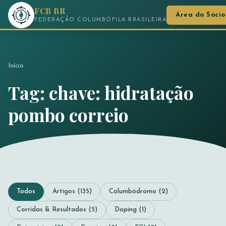
FCB BR
Área do Sócio
FEDERAÇÃO COLUMBÓFILA BRASILEIRA
Início
Tag: chave: hidratação
pombo correio
Todos
Artigos (135)
Columbódromo (2)
Corridas & Resultados (5)
Doping (1)