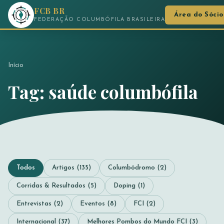
FCB BR
Área do Sócio
FEDERAÇÃO COLUMBÓFILA BRASILEIRA
Início
Tag: saúde columbófila
Todos
Artigos (135)
Columbódromo (2)
Corridas & Resultados (5)
Doping (1)
Entrevistas (2)
Eventos (8)
FCI (2)
Internacional (37)
Melhores Pombos do Mundo FCI (3)