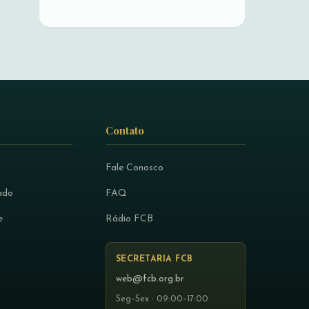
Contato
Fale Conosco
ado
FAQ
e
Rádio FCB
SECRETARIA FCB
web@fcb.org.br
Seg–Sex · 09:00–17:00