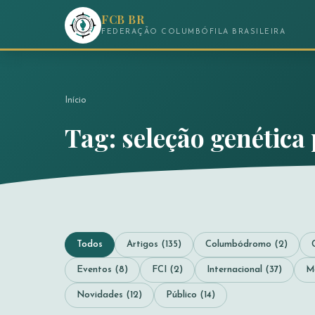
FCB BR
FEDERAÇÃO COLUMBÓFILA BRASILEIRA
Início
Tag: seleção genétic
Todos
Artigos (135)
Columbódromo (2)
Eventos (8)
FCI (2)
Internacional (37)
M
Novidades (12)
Público (14)