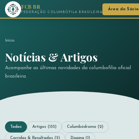
FCB BR
Área do Sócio
FEDERAÇÃO COLUMBÓFILA BRASILEIRA
Início
Notícias & Artigos
Acompanhe as últimas novidades da columbofilia oficial
brasileira.
Todos
Artigos (135)
Columbódromo (2)
Corridas & Resultados (5)
Doping (1)