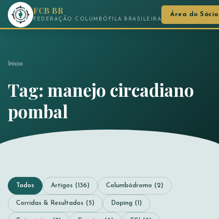
FCB BR
Área do Sócio
FEDERAÇÃO COLUMBÓFILA BRASILEIRA
Início
Tag: manejo circadiano
pombal
Todos
Artigos (136)
Columbódromo (2)
Corridas & Resultados (5)
Doping (1)