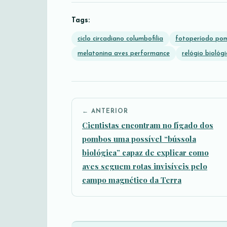
Tags:
ciclo circadiano columbofilia
fotoperíodo po
melatonina aves performance
relógio biológ
← ANTERIOR
Cientistas encontram no fígado dos
pombos uma possível “bússola
biológica” capaz de explicar como
aves seguem rotas invisíveis pelo
campo magnético da Terra