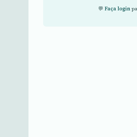
💬
Faça login
pa