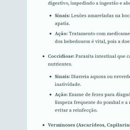
digestivo, impedindo a ingestão e a
Sinais:
Lesões amareladas na boca
apatia.
Ação:
Tratamento com medicamento
dos bebedouros é vital, pois a do
Coccidiose:
Parasita intestinal que 
nutrientes.
Sinais:
Diarreia aquosa ou esverde
inatividade.
Ação:
Exame de fezes para diagnós
limpeza frequente do pombal e a 
evitar a reinfecção.
Verminoses (Ascarídeos, Capilarias