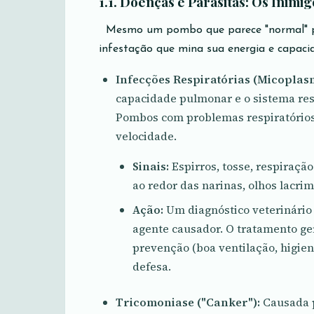
1.1. Doenças e Parasitas: Os Inim
Mesmo um pombo que parece "normal" po
infestação que mina sua energia e capaci
Infecções Respiratórias (Micoplasm
capacidade pulmonar e o sistema resp
Pombos com problemas respiratório
velocidade.
Sinais:
Espirros, tosse, respiração
ao redor das narinas, olhos lacrim
Ação:
Um diagnóstico veterinário é
agente causador. O tratamento ger
prevenção (boa ventilação, higie
defesa.
Tricomoniase ("Canker"):
Causada p