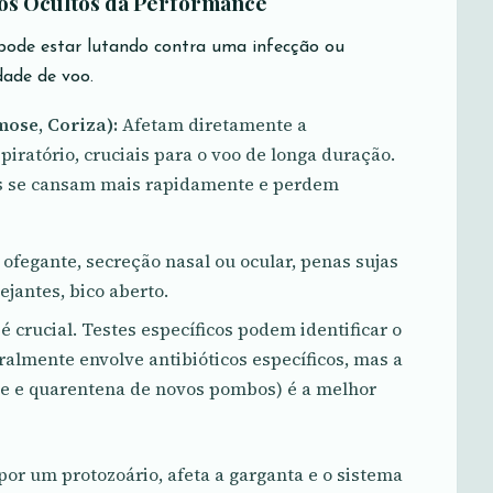
igos Ocultos da Performance
de estar lutando contra uma infecção ou
dade de voo.
ose, Coriza):
Afetam diretamente a
iratório, cruciais para o voo de longa duração.
s se cansam mais rapidamente e perdem
 ofegante, secreção nasal ou ocular, penas sujas
ejantes, bico aberto.
 crucial. Testes específicos podem identificar o
almente envolve antibióticos específicos, mas a
ne e quarentena de novos pombos) é a melhor
or um protozoário, afeta a garganta e o sistema