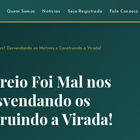
Quem Somos
Notícias
Seja Registrado
Fale Conosco
os? Desvendando os Motivos e Construindo a Virada!
eio Foi Mal nos
svendando os
ruindo a Virada!