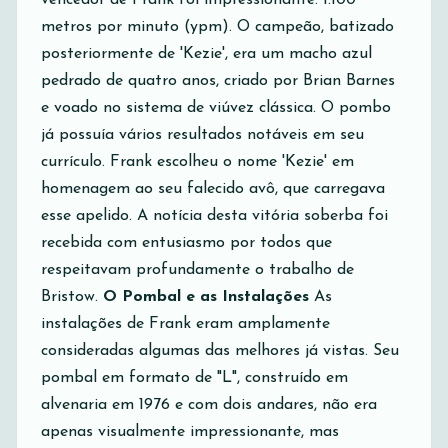
vencedor de Frank foi impressionante: 1.100
metros por minuto (ypm). O campeão, batizado
posteriormente de 'Kezie', era um macho azul
pedrado de quatro anos, criado por Brian Barnes
e voado no sistema de viúvez clássica. O pombo
já possuía vários resultados notáveis em seu
currículo. Frank escolheu o nome 'Kezie' em
homenagem ao seu falecido avô, que carregava
esse apelido. A notícia desta vitória soberba foi
recebida com entusiasmo por todos que
respeitavam profundamente o trabalho de
Bristow.
O Pombal e as Instalações
As
instalações de Frank eram amplamente
consideradas algumas das melhores já vistas. Seu
pombal em formato de "L", construído em
alvenaria em 1976 e com dois andares, não era
apenas visualmente impressionante, mas