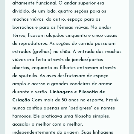
altamente funcional. O andar superior era
dividido: de um lado, quatro seções para os
machos viúvos; do outro, espaço para os
borrachos e para as fêmeas viúvas. No andar
térreo, ficavam alojados cinquenta e cinco casais
de reprodutores. As seções de corrida possuíam
estrados (grelhas) no chão. A entrada dos machos
viúvos era feita através de janelas/portas
abertas, enquanto os filhotes entravam através
de sputniks. As aves desfrutavam de espaço
amplo e acesso a grandes voadeiras de arame
durante o verão.
Linhagens e Filosofia de
Criação
Com mais de 50 anos no esporte, Frank
nunca confiou apenas em "pedigrees" ou nomes
famosos. Ele praticava uma filosofia simples:
acasalar o melhor com o melhor,
independentemente da origem. Suas linhagens