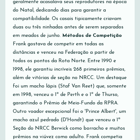
geralmente acasalava seus reprodutores na época
do Natal, dedicando dias para garantir a
compatibilidade. Os casais tipicamente criavam
duas ou três ninhadas antes de serem separados
em meados de junho.
Métodos de Competição
Frank gostava de competir em todas as
distâncias e venceu na Federação a partir de
todos os pontos da Rota Norte. Entre 1990 e
1998, ele garantiu incríveis 268 primeiros prêmios,
além de vitórias de seção no NRCC. Um destaque
foi um macho lápis (Staf Van Reet) que, somente
em 1998, venceu o 1º de Perth e o 1º de Thurso,
garantindo o Prêmio de Meio-Fundo da RPRA.
Outro voador excepcional foi o 'Prince Albert', um
macho azul pedrado (D'Hondt) que venceu a 1ª
Seção do NRCC Berwick como borracho e muitos
prêmios na viúvez como adulto. Frank competia