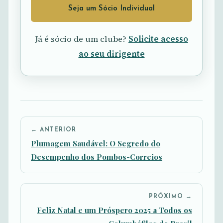
Seja um Sócio Individual
Já é sócio de um clube?
Solicite acesso
ao seu dirigente
← ANTERIOR
Plumagem Saudável: O Segredo do
Desempenho dos Pombos-Correios
PRÓXIMO →
Feliz Natal e um Próspero 2025 a Todos os