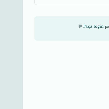
💬
Faça login
pa