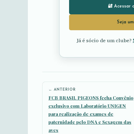
🔐 Acessar 
Seja um
Já é sócio de um clube?
← ANTERIOR
FCB BRASIL PIGEONS fecha Convênio
exclusivo com Laboratório UNIGEN
para realização de exames de
paternidade pelo DNA e Sexagem das
aves