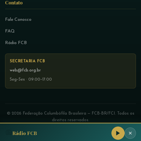
Contato
Fale Conosco
FAQ
Rádio FCB
SECRETARIA FCB
web@fcb.org.br
Seg–Sex · 09:00–17:00
© 2026 Federação Columbófila Brasileira — FCB-BR/FCI. Todos os
direitos reservados.
Privacidade
·
Estatuto
· Desenvolvido com
♥
para a columbofilia
📻
Rádio FCB
brasileira