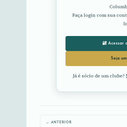
Columbó
Faça login com sua cont
I
🔐 Acessar 
Seja um
Já é sócio de um clube?
← ANTERIOR